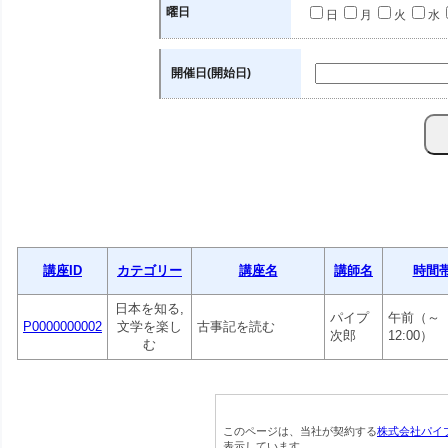
曜日
日
月
火
水
開催日(開始日)
講座ID
カテゴリー
講座名
講師名
時間
日本を知る,
パイプ
午前（～
P0000000002
文学を楽し
古事記を読む
次郎
12:00）
む
このページは、当社が契約する
株式会社パイ
表示しています。