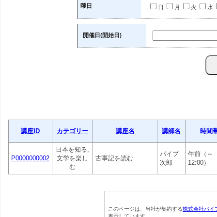
曜日
日
月
火
水
開催日(開始日)
講座ID
カテゴリー
講座名
講師名
時間
日本を知る,
パイプ
午前（～
P0000000002
文学を楽し
古事記を読む
次郎
12:00）
む
このページは、当社が契約する
株式会社パイ
表示しています。