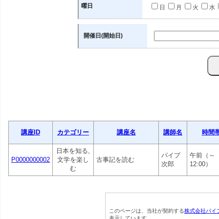
曜日
日
月
火
水
開催日(開始日)
講座ID
カテゴリー
講座名
講師名
時間
日本を知る,
パイプ
午前（～
P0000000002
文学を楽し
古事記を読む
次郎
12:00）
む
このページは、当社が契約する
株式会社パイ
表示しています。