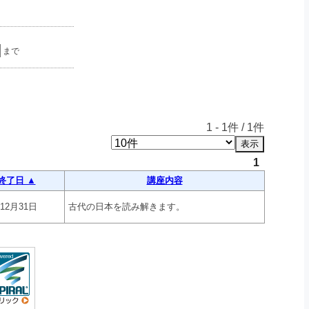
まで
1
-
1
件 /
1
件
1
終了日 ▲
講座内容
年12月31日
古代の日本を読み解きます。