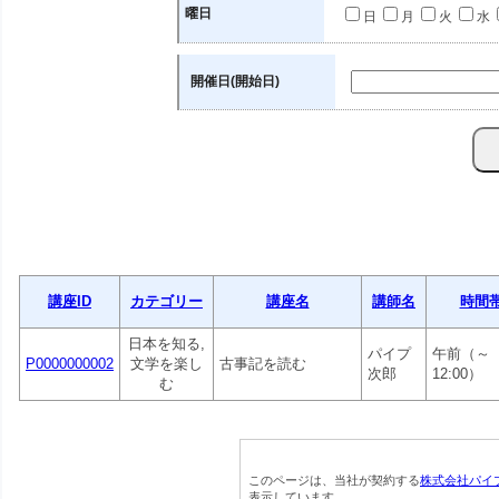
曜日
日
月
火
水
開催日(開始日)
講座ID
カテゴリー
講座名
講師名
時間
日本を知る,
パイプ
午前（～
P0000000002
文学を楽し
古事記を読む
次郎
12:00）
む
このページは、当社が契約する
株式会社パイ
表示しています。