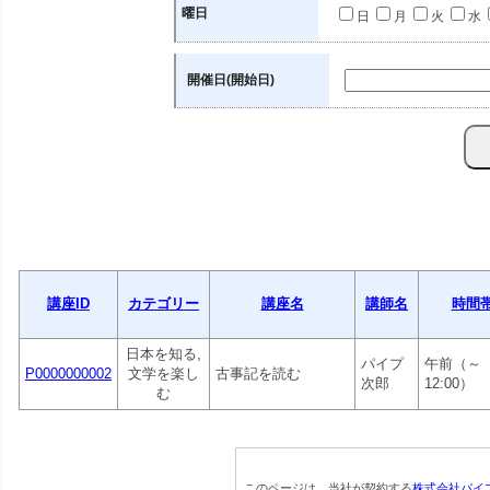
曜日
日
月
火
水
開催日(開始日)
講座ID
カテゴリー
講座名
講師名
時間
日本を知る,
パイプ
午前（～
P0000000002
文学を楽し
古事記を読む
次郎
12:00）
む
このページは、当社が契約する
株式会社パイ