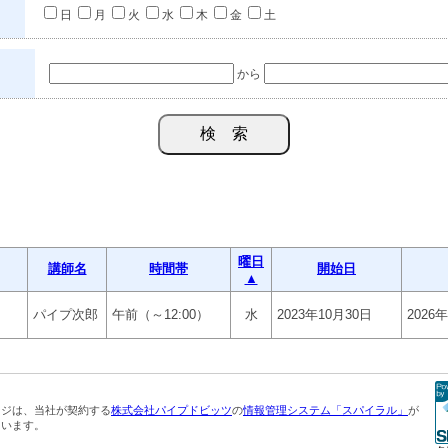
日
月
火
水
木
金
土
から
曜日
講師名
時間帯
開始日
▲
パイプ次郎
午前（～12:00）
水
2023年10月30日
2026
ージは、当社が契約する
株式会社パイプドビッツ
の
情報管理システム「スパイラル」
が
ています。