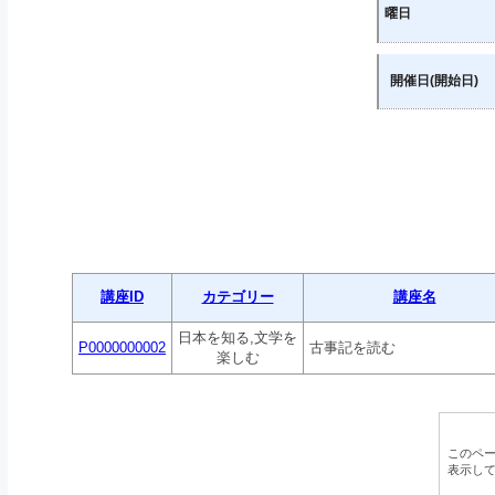
曜日
開催日(開始日)
講座ID
カテゴリー
講座名
日本を知る,文学を
P0000000002
古事記を読む
楽しむ
このペ
表示し