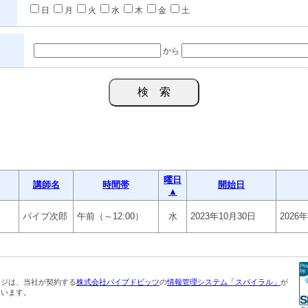
日
月
火
水
木
金
土
から
曜日
講師名
時間帯
開始日
▲
パイプ次郎
午前（～12:00）
水
2023年10月30日
2026
ージは、当社が契約する
株式会社パイプドビッツ
の
情報管理システム「スパイラル」
が
ています。