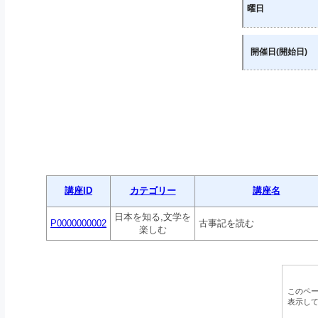
曜日
開催日(開始日)
講座ID
カテゴリー
講座名
日本を知る,文学を
P0000000002
古事記を読む
楽しむ
このペ
表示し