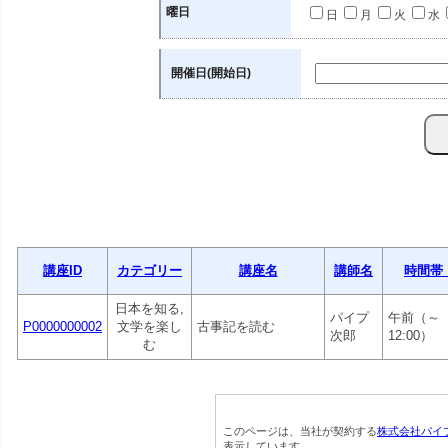
曜日
日
月
火
水
開催日(開始日)
講座ID
カテゴリー
講座名
講師名
時間帯
日本を知る,
パイプ
午前（～
P0000000002
文学を楽し
古事記を読む
次郎
12:00）
む
このページは、当社が契約する
株式会社パイ
表示しています。