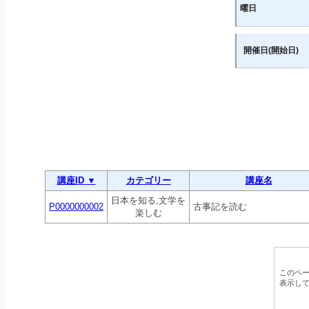
曜日
開催日(開始日)
講座ID ▼
カテゴリー
講座名
日本を知る,文学を
P0000000002
古事記を読む
楽しむ
このペ
表示し