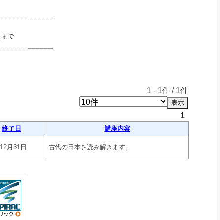
まで
1
-
1
件 /
1
件
1
終了日
講座内容
年12月31日
古代の日本を読み解きます。