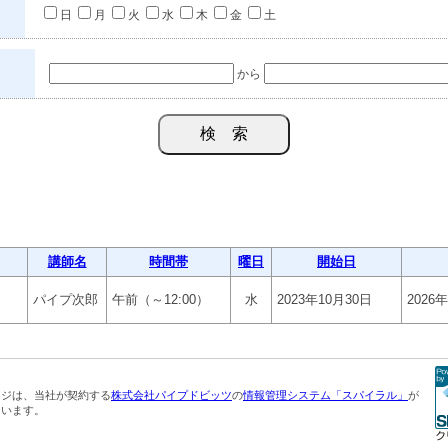
日
月
火
水
木
金
土
から
講師名
時間帯
曜日
開始日
パイプ次郎
午前（～12:00）
水
2023年10月30日
2026
ージは、当社が契約する
株式会社パイプドビッツ
の
情報管理システム「スパイラル」
が
ています。