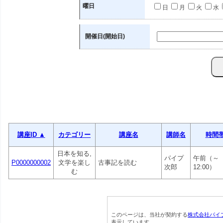
曜日
日
月
火
水
開催日(開始日)
講座ID ▲
カテゴリー
講座名
講師名
時間
日本を知る,
パイプ
午前（～
P0000000002
文学を楽し
古事記を読む
次郎
12:00）
む
このページは、当社が契約する
株式会社パイ
表示しています。