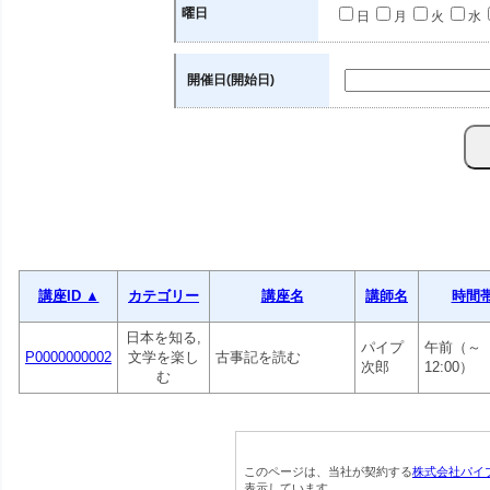
曜日
日
月
火
水
開催日(開始日)
講座ID ▲
カテゴリー
講座名
講師名
時間
日本を知る,
パイプ
午前（～
P0000000002
文学を楽し
古事記を読む
次郎
12:00）
む
このページは、当社が契約する
株式会社パイ
表示しています。