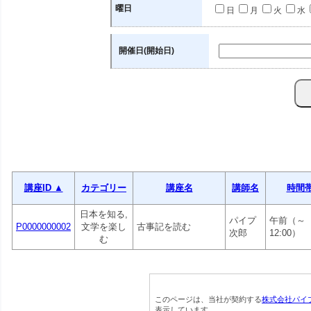
曜日
日
月
火
水
開催日(開始日)
講座ID ▲
カテゴリー
講座名
講師名
時間
日本を知る,
パイプ
午前（～
P0000000002
文学を楽し
古事記を読む
次郎
12:00）
む
このページは、当社が契約する
株式会社パイ
表示しています。