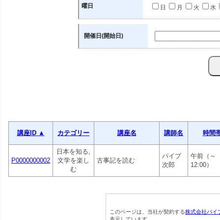
曜日
日
月
火
水
開催日(開始日)
講座ID ▲
カテゴリー
講座名
講師名
時間
日本を知る,
パイプ
午前（～
P0000000002
文学を楽し
古事記を読む
次郎
12:00）
む
このページは、当社が契約する
株式会社パイ
表示しています。