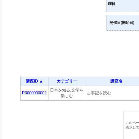
曜日
開催日(開始日)
講座ID ▲
カテゴリー
講座名
日本を知る,文学を
P0000000002
古事記を読む
楽しむ
このペ
表示し