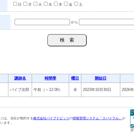
日
月
火
水
木
金
土
から
講師名
時間帯
曜日
開始日
パイプ次郎
午前（～12:00）
水
2023年10月30日
2026
ージは、当社が契約する
株式会社パイプドビッツ
の
情報管理システム「スパイラル」
が
ています。