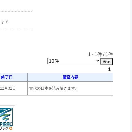
まで
1
-
1
件 /
1
件
1
終了日
講座内容
年12月31日
古代の日本を読み解きます。