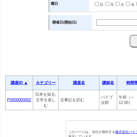
曜日
日
月
火
水
開催日(開始日)
講座ID ▲
カテゴリー
講座名
講師名
時間
日本を知る,
パイプ
午前（～
P0000000002
文学を楽し
古事記を読む
次郎
12:00）
む
このページは、当社が契約する
株式会社パイ
表示しています。