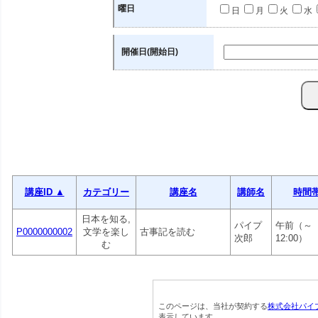
曜日
日
月
火
水
開催日(開始日)
講座ID ▲
カテゴリー
講座名
講師名
時間
日本を知る,
パイプ
午前（～
P0000000002
文学を楽し
古事記を読む
次郎
12:00）
む
このページは、当社が契約する
株式会社パイ
表示しています。