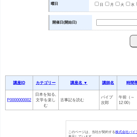
曜日
日
月
火
水
開催日(開始日)
講座ID
カテゴリー
講座名 ▼
講師名
時間
日本を知る,
パイプ
午前（～
P0000000002
文学を楽し
古事記を読む
次郎
12:00）
む
このページは、当社が契約する
株式会社パイ
表示しています。