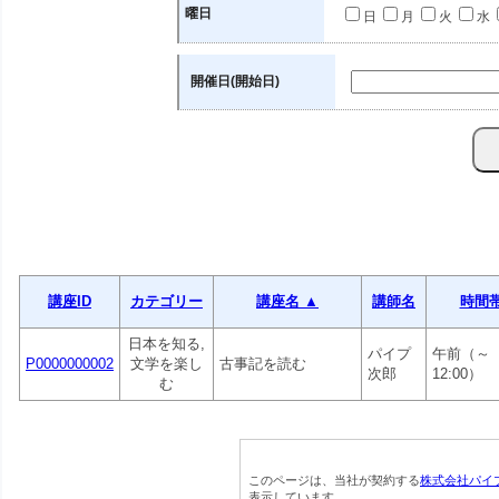
曜日
日
月
火
水
開催日(開始日)
講座ID
カテゴリー
講座名 ▲
講師名
時間
日本を知る,
パイプ
午前（～
P0000000002
文学を楽し
古事記を読む
次郎
12:00）
む
このページは、当社が契約する
株式会社パイ
表示しています。