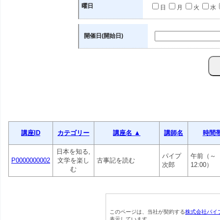
曜日
日
月
火
水
開催日(開始日)
講座ID
カテゴリー
講座名 ▲
講師名
時間
日本を知る,
パイプ
午前（～
P0000000002
文学を楽し
古事記を読む
次郎
12:00）
む
このページは、当社が契約する
株式会社パイ
表示しています。