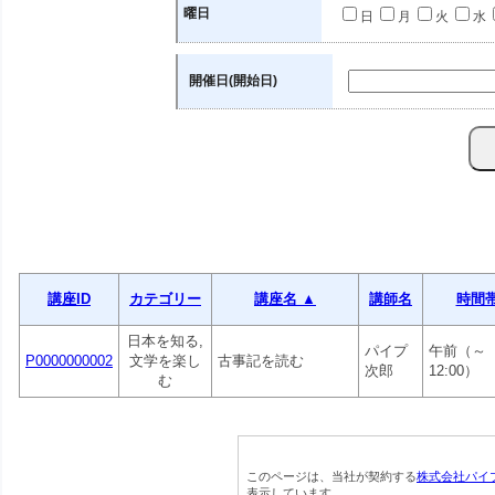
曜日
日
月
火
水
開催日(開始日)
講座ID
カテゴリー
講座名 ▲
講師名
時間
日本を知る,
パイプ
午前（～
P0000000002
文学を楽し
古事記を読む
次郎
12:00）
む
このページは、当社が契約する
株式会社パイ
表示しています。