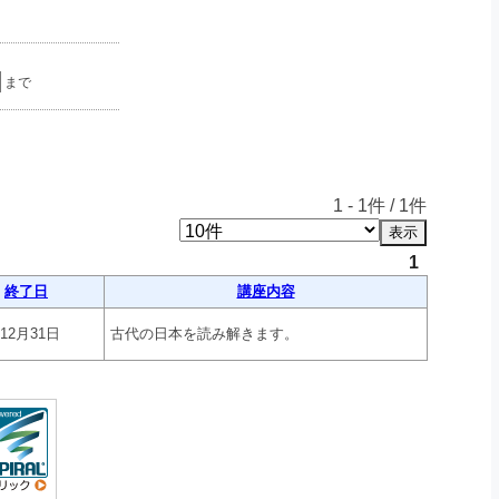
まで
1
-
1
件 /
1
件
1
終了日
講座内容
年12月31日
古代の日本を読み解きます。