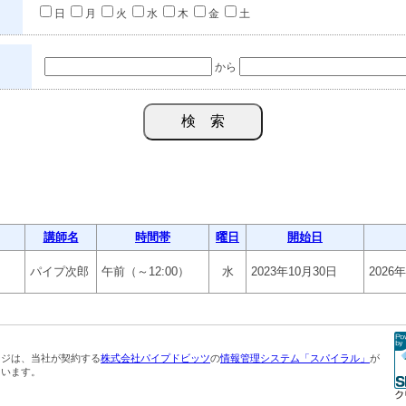
日
月
火
水
木
金
土
から
講師名
時間帯
曜日
開始日
パイプ次郎
午前（～12:00）
水
2023年10月30日
2026
ージは、当社が契約する
株式会社パイプドビッツ
の
情報管理システム「スパイラル」
が
ています。