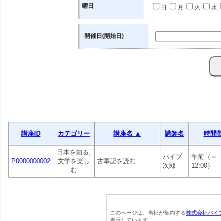
曜日
日
月
火
水
開催日(開始日)
講座ID
カテゴリー
講座名 ▲
講師名
時間
日本を知る,
パイプ
午前（～
P0000000002
文学を楽し
古事記を読む
次郎
12:00）
む
このページは、当社が契約する
株式会社パイ
表示しています。