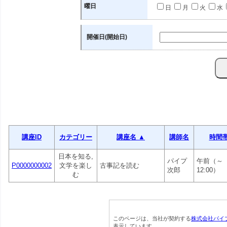
曜日
日
月
火
水
開催日(開始日)
講座ID
カテゴリー
講座名 ▲
講師名
時間
日本を知る,
パイプ
午前（～
P0000000002
文学を楽し
古事記を読む
次郎
12:00）
む
このページは、当社が契約する
株式会社パイ
表示しています。