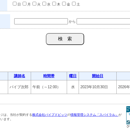
日
月
火
水
木
金
土
から
講師名
時間帯
曜日
開始日
パイプ次郎
午前（～12:00）
水
2023年10月30日
2026
ージは、当社が契約する
株式会社パイプドビッツ
の
情報管理システム「スパイラル」
が
ています。