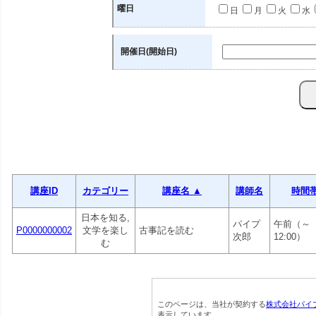
曜日
日
月
火
水
開催日(開始日)
講座ID
カテゴリー
講座名 ▲
講師名
時間
日本を知る,
パイプ
午前（～
P0000000002
文学を楽し
古事記を読む
次郎
12:00）
む
このページは、当社が契約する
株式会社パイ
表示しています。