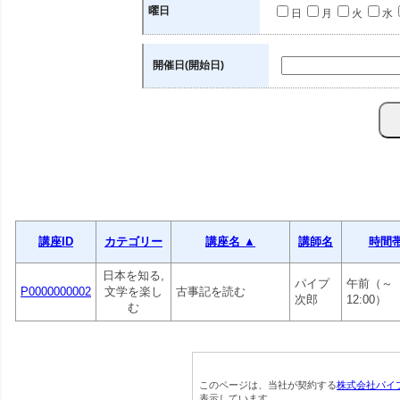
曜日
日
月
火
水
開催日(開始日)
講座ID
カテゴリー
講座名 ▲
講師名
時間
日本を知る,
パイプ
午前（～
P0000000002
文学を楽し
古事記を読む
次郎
12:00）
む
このページは、当社が契約する
株式会社パイ
表示しています。