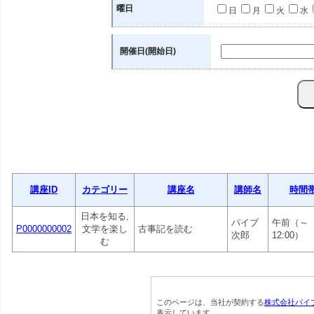
曜日
日
月
火
水
開催日(開始日)
講座ID
カテゴリー
講座名
講師名
時間
日本を知る,
パイプ
午前（～
P0000000002
文学を楽し
古事記を読む
次郎
12:00）
む
このページは、当社が契約する
株式会社パイ
表示しています。