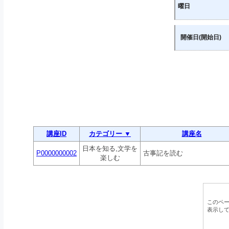
曜日
開催日(開始日)
講座ID
カテゴリー ▼
講座名
日本を知る,文学を
P0000000002
古事記を読む
楽しむ
このペ
表示し