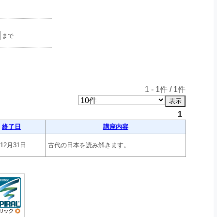
まで
1
-
1
件 /
1
件
1
終了日
講座内容
年12月31日
古代の日本を読み解きます。