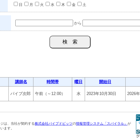
日
月
火
水
木
金
土
から
講師名
時間帯
曜日
開始日
パイプ次郎
午前（～12:00）
水
2023年10月30日
2026
ージは、当社が契約する
株式会社パイプドビッツ
の
情報管理システム「スパイラル」
が
ています。