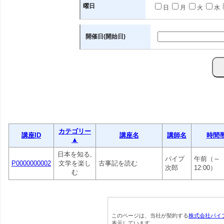
曜日
日
月
火
水
開催日(開始日)
カテゴリー
講座ID
講座名
講師名
時間
▲
日本を知る,
パイプ
午前（～
P0000000002
文学を楽し
古事記を読む
次郎
12:00）
む
このページは、当社が契約する
株式会社パイ
表示しています。