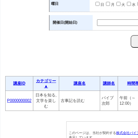
曜日
日
月
火
水
開催日(開始日)
カテゴリー
講座ID
講座名
講師名
時間
▲
日本を知る,
パイプ
午前（～
P0000000002
文学を楽し
古事記を読む
次郎
12:00）
む
このページは、当社が契約する
株式会社パイ
表示しています。