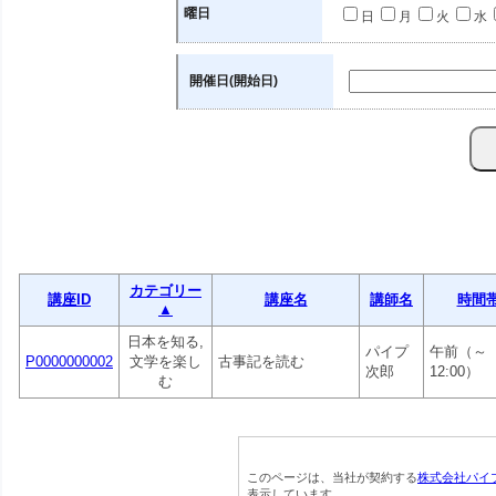
曜日
日
月
火
水
開催日(開始日)
カテゴリー
講座ID
講座名
講師名
時間
▲
日本を知る,
パイプ
午前（～
P0000000002
文学を楽し
古事記を読む
次郎
12:00）
む
このページは、当社が契約する
株式会社パイ
表示しています。