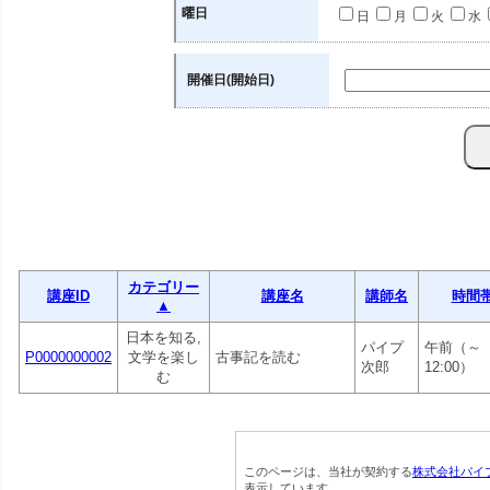
曜日
日
月
火
水
開催日(開始日)
カテゴリー
講座ID
講座名
講師名
時間
▲
日本を知る,
パイプ
午前（～
P0000000002
文学を楽し
古事記を読む
次郎
12:00）
む
このページは、当社が契約する
株式会社パイ
表示しています。