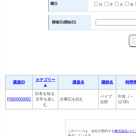
曜日
日
月
火
水
開催日(開始日)
カテゴリー
講座ID
講座名
講師名
時間
▲
日本を知る,
パイプ
午前（～
P0000000002
文学を楽し
古事記を読む
次郎
12:00）
む
このページは、当社が契約する
株式会社パイ
表示しています。