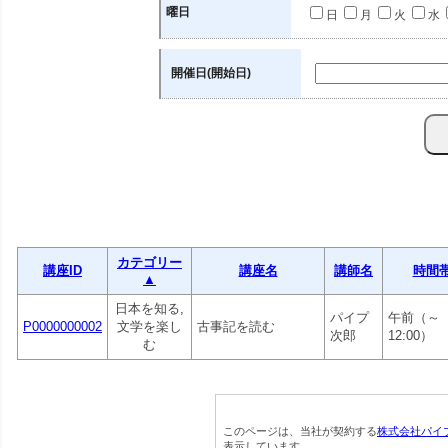
曜日
日
月
火
水
開催日(開始日)
カテゴリー
講座ID
講座名
講師名
時間
▲
日本を知る,
パイプ
午前（～
P0000000002
文学を楽し
古事記を読む
次郎
12:00）
む
このページは、当社が契約する
株式会社パイ
表示しています。