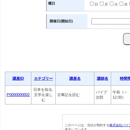
曜日
日
月
火
水
開催日(開始日)
講座ID
カテゴリー
講座名
講師名
時間
日本を知る,
パイプ
午前（～
P0000000002
文学を楽し
古事記を読む
次郎
12:00）
む
このページは、当社が契約する
株式会社パイ
表示しています。