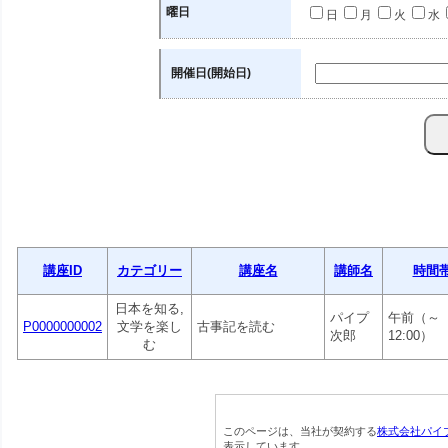
曜日
日
月
火
水
開催日(開始日)
講座ID
カテゴリー
講座名
講師名
時間
日本を知る,
パイプ
午前（～
P0000000002
文学を楽し
古事記を読む
次郎
12:00）
む
このページは、当社が契約する
株式会社パイ
表示しています。