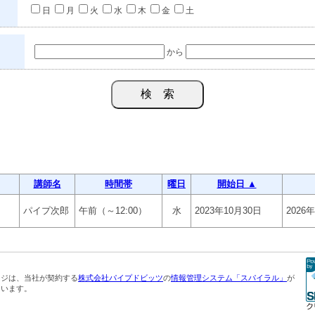
日
月
火
水
木
金
土
から
講師名
時間帯
曜日
開始日 ▲
パイプ次郎
午前（～12:00）
水
2023年10月30日
2026
ージは、当社が契約する
株式会社パイプドビッツ
の
情報管理システム「スパイラル」
が
ています。