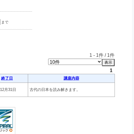
まで
1
-
1
件 /
1
件
1
終了日
講座内容
年12月31日
古代の日本を読み解きます。