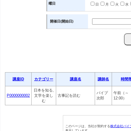
曜日
日
月
火
水
開催日(開始日)
講座ID
カテゴリー
講座名
講師名
時間
日本を知る,
パイプ
午前（～
P0000000002
文学を楽し
古事記を読む
次郎
12:00）
む
このページは、当社が契約する
株式会社パイ
表示しています。