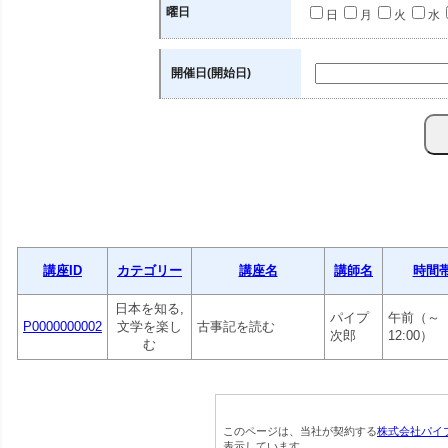
曜日
日
月
火
水
開催日(開始日)
講座ID
カテゴリー
講座名
講師名
時間
日本を知る,
パイプ
午前（～
P0000000002
文学を楽し
古事記を読む
次郎
12:00）
む
このページは、当社が契約する
株式会社パイ
表示しています。