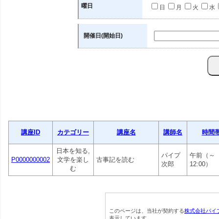
曜日
日
月
火
水
開催日(開始日)
講座ID
カテゴリー
講座名
講師名
時間
日本を知る,
パイプ
午前（～
P0000000002
文学を楽し
古事記を読む
次郎
12:00）
む
このページは、当社が契約する
株式会社パイ
表示しています。