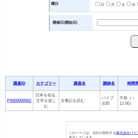
曜日
日
月
火
水
開催日(開始日)
講座ID
カテゴリー
講座名
講師名
時間
日本を知る,
パイプ
午前（～
P0000000002
文学を楽し
古事記を読む
次郎
12:00）
む
このページは、当社が契約する
株式会社パイ
表示しています。