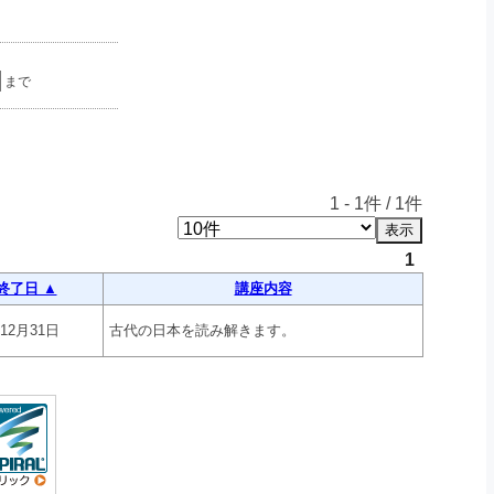
まで
1
-
1
件 /
1
件
1
終了日 ▲
講座内容
年12月31日
古代の日本を読み解きます。