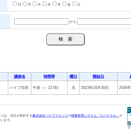
日
月
火
水
木
金
土
から
講師名
時間帯
曜日
開始日
パイプ次郎
午前（～12:00）
水
2023年10月30日
2026
ージは、当社が契約する
株式会社パイプドビッツ
の
情報管理システム「スパイラル」
が
ています。