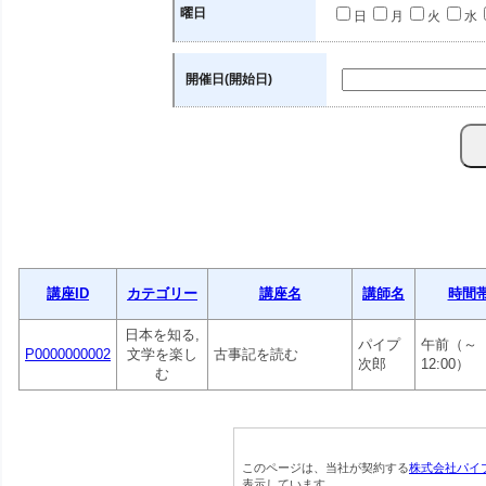
曜日
日
月
火
水
開催日(開始日)
講座ID
カテゴリー
講座名
講師名
時間
日本を知る,
パイプ
午前（～
P0000000002
文学を楽し
古事記を読む
次郎
12:00）
む
このページは、当社が契約する
株式会社パイ
表示しています。