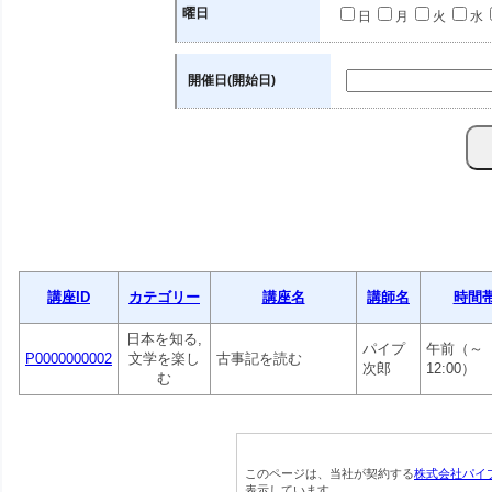
曜日
日
月
火
水
開催日(開始日)
講座ID
カテゴリー
講座名
講師名
時間
日本を知る,
パイプ
午前（～
P0000000002
文学を楽し
古事記を読む
次郎
12:00）
む
このページは、当社が契約する
株式会社パイ
表示しています。