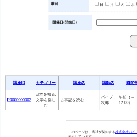
曜日
日
月
火
水
開催日(開始日)
講座ID
カテゴリー
講座名
講師名
時間
日本を知る,
パイプ
午前（～
P0000000002
文学を楽し
古事記を読む
次郎
12:00）
む
このページは、当社が契約する
株式会社パイ
表示しています。