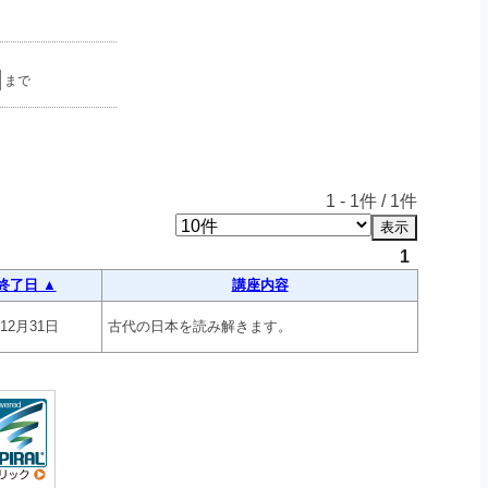
まで
1
-
1
件 /
1
件
1
終了日 ▲
講座内容
年12月31日
古代の日本を読み解きます。