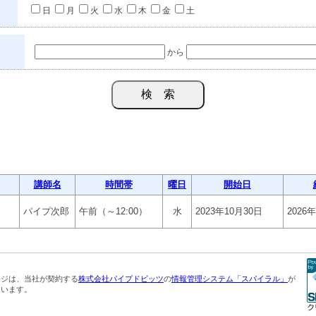
日
月
火
水
木
金
土
から
講師名
時間帯
曜日
開始日
パイプ次郎
午前（～12:00）
水
2023年10月30日
2026
ージは、当社が契約する
株式会社パイプドビッツ
の
情報管理システム「スパイラル」
が
ています。