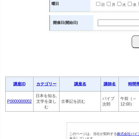
曜日
日
月
火
水
開催日(開始日)
講座ID
カテゴリー
講座名
講師名
時間
日本を知る,
パイプ
午前（～
P0000000002
文学を楽し
古事記を読む
次郎
12:00）
む
このページは、当社が契約する
株式会社パイ
表示しています。