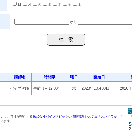
日
月
火
水
木
金
土
から
講師名
時間帯
曜日
開始日
パイプ次郎
午前（～12:00）
水
2023年10月30日
2026
ージは、当社が契約する
株式会社パイプドビッツ
の
情報管理システム「スパイラル」
が
ています。