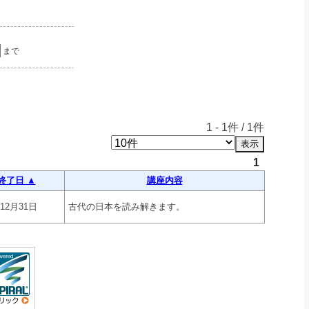
まで
1
-
1
件 /
1
件
1
終了日 ▲
講座内容
年12月31日
古代の日本を読み解きます。