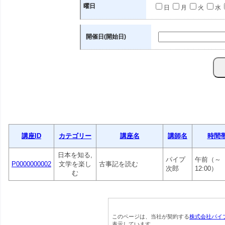
曜日
日
月
火
水
開催日(開始日)
講座ID
カテゴリー
講座名
講師名
時間
日本を知る,
パイプ
午前（～
P0000000002
文学を楽し
古事記を読む
次郎
12:00）
む
このページは、当社が契約する
株式会社パイ
表示しています。